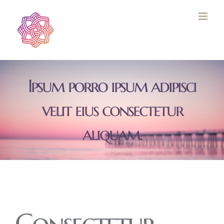
Skip
to
content
Ipsum porro ipsum adipisci
velit eius consectetur
aliquam.
Consectetur